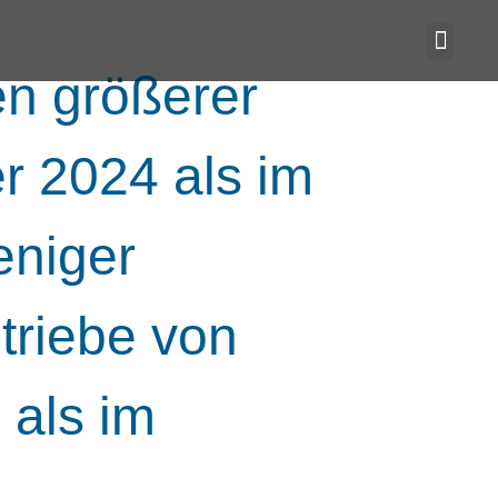
n größerer
r 2024 als im
eniger
riebe von
 als im