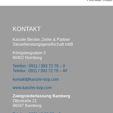
KONTAKT
Kanzlei Becker, Zeiler & Partner
Steuerberatungsgesellschaft mbB
Königstorgraben 3
90402 Nürnberg
Telefon : 0911 / 393 72 79 – 0
Telefax : 0911 / 393 72 79 – 40
kontakt@kanzlei-bzp.com
www.kanzlei-bzp.com
Zweigniederlassung Bamberg
Ottostraße 21
96047 Bamberg