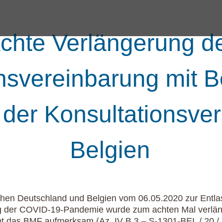
chte Verlängerung d
nsvereinbarung mit B
der Konsultationsver
Belgien
chen Deutschland und Belgien vom 06.05.2020 zur Entla
der COVID-19-Pandemie wurde zum achten Mal verläng
t das BMF aufmerksam (Az. IV B 3 – S-1301-BEL / 20 / 