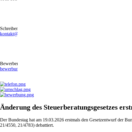
Schreiben Sie uns gerne eine E-Mail
kontakt@stb-becker-zeiler.de
Bewerben Sie sich online oder per E-Mail
bewerbung@stb-becker-zeiler.de
Änderung des Steuerberatungsgesetzes erst
Der Bundestag hat am 19.03.2026 erstmals den Gesetzentwurf der Bund
21/4550, 21/4783) debattiert.