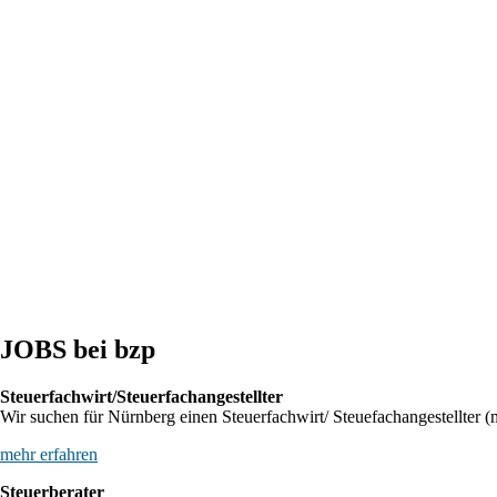
Entwurf eines Gesetzes zur Einführung einer Kassenpflicht, zur Bekämp
BFH: Bestimmung des zuständigen Finanzgerichts - örtliche Zuständigke
BFH: Agenturtätigkeit einer inländischen KG als unselbstständiger Tei
JOBS bei bzp
Steuerfachwirt/Steuerfachangestellter
Wir suchen für Nürnberg einen Steuerfachwirt/ Steuefachangestellter (m
mehr erfahren
Steuerberater