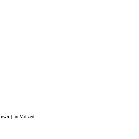
fung von Steuerhinterziehung und zur weiteren Digitalisierung des St
it des Finanzgerichts in Kindergeldverfahren, in denen ein Soziallei
l des Schifffahrtsbetriebs des abkommensberechtigten Mitunternehmers
/w/d) in Vollzeit.