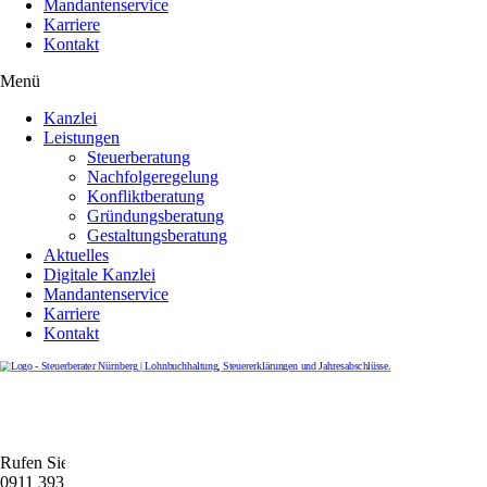
Mandantenservice
Karriere
Kontakt
Menü
Kanzlei
Leistungen
Steuerberatung
Nachfolgeregelung
Konfliktberatung
Gründungsberatung
Gestaltungsberatung
Aktuelles
Digitale Kanzlei
Mandantenservice
Karriere
Kontakt
Rufen Sie uns gerne an
0911 39372790