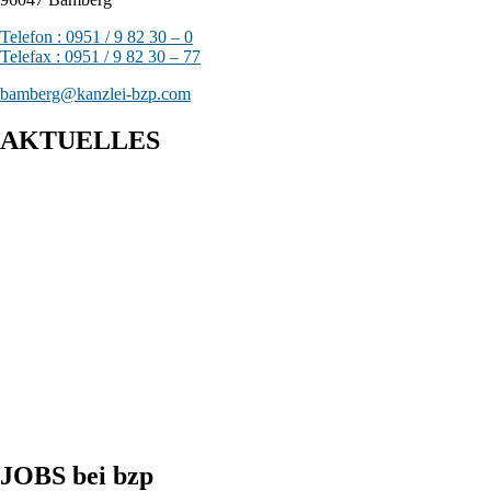
Telefon : 0951 / 9 82 30 – 0
Telefax : 0951 / 9 82 30 – 77
bamberg@kanzlei-bzp.com
AKTUELLES
Entwurf eines Gesetzes zur Einführung einer Kassenpflicht, zur
Bekämpfung von Steuerhinterziehung und zur weiteren
Digitalisierung des Steuerrechts
BFH: Bestimmung des zuständigen Finanzgerichts - örtliche
Zuständigkeit des Finanzgerichts in Kindergeldverfahren, in
denen ein Sozialleistungsträger den Kindergeldanspruch geltend
macht
BFH: Agenturtätigkeit einer inländischen KG als
unselbstständiger Teil des Schifffahrtsbetriebs des
abkommensberechtigten Mitunternehmers
JOBS bei bzp