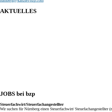
bamberg@kanzlei-bzp.com
AKTUELLES
Entwurf eines Gesetzes zur Einführung einer Kassenpflicht, zur Bekämp
BFH: Bestimmung des zuständigen Finanzgerichts - örtliche Zuständigke
BFH: Agenturtätigkeit einer inländischen KG als unselbstständiger Tei
JOBS bei bzp
Steuerfachwirt/Steuerfachangestellter
Wir suchen für Nürnberg einen Steuerfachwirt/ Steuefachangestellter (m