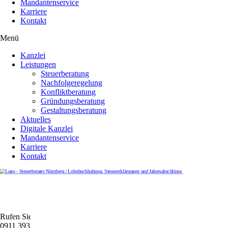
Mandantenservice
Karriere
Kontakt
Menü
Kanzlei
Leistungen
Steuerberatung
Nachfolgeregelung
Konfliktberatung
Gründungsberatung
Gestaltungsberatung
Aktuelles
Digitale Kanzlei
Mandantenservice
Karriere
Kontakt
Rufen Sie uns gerne an
0911 39372790