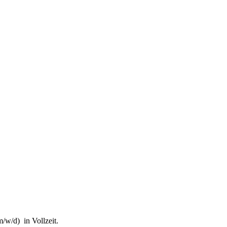
fung von Steuerhinterziehung und zur weiteren Digitalisierung des St
it des Finanzgerichts in Kindergeldverfahren, in denen ein Soziallei
l des Schifffahrtsbetriebs des abkommensberechtigten Mitunternehmers
/w/d) in Vollzeit.