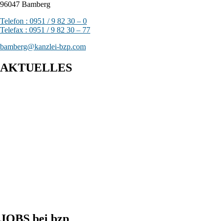
96047 Bamberg
Telefon : 0951 / 9 82 30 – 0
Telefax : 0951 / 9 82 30 – 77
bamberg@kanzlei-bzp.com
AKTUELLES
Entwurf eines Gesetzes zur Einführung einer Kassenpflicht, zur
Bekämpfung von Steuerhinterziehung und zur weiteren
Digitalisierung des Steuerrechts
BFH: Bestimmung des zuständigen Finanzgerichts - örtliche
Zuständigkeit des Finanzgerichts in Kindergeldverfahren, in
denen ein Sozialleistungsträger den Kindergeldanspruch geltend
macht
BFH: Agenturtätigkeit einer inländischen KG als
unselbstständiger Teil des Schifffahrtsbetriebs des
abkommensberechtigten Mitunternehmers
JOBS bei bzp