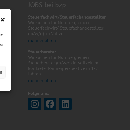
JOBS bei bzp
Steuerfachwirt/Steuerfachangestellter
Wir suchen für Nürnberg einen
Steuerfachwirt/ Steuefachangestellter
(m/w/d) in Vollzeit.
um
mehr erfahren
Ds
Steuerberater
Wir suchen für Nürnberg einen
Steuerberater (m/w/d) in Vollzeit, mit
konkreter Partnerperspektive in 1-2
en
Jahren.
mehr erfahren
Folge uns: