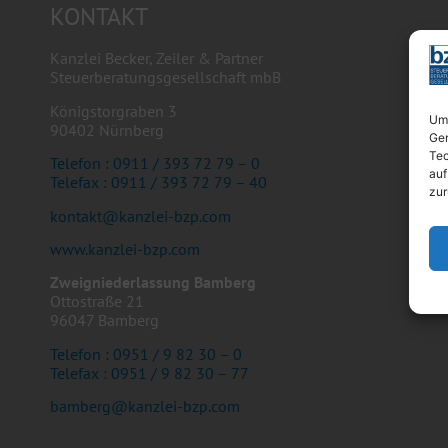
KONTAKT
Kanzlei Becker, Zeiler & Partner
Steuerberatungsgesellschaft mbB
Königstorgraben 3
Um 
90402 Nürnberg
Ger
Tec
Telefon : 0911 / 393 72 79 – 0
auf
Telefax : 0911 / 393 72 79 – 40
zur
kontakt@kanzlei-bzp.com
www.kanzlei-bzp.com
Zweigniederlassung Bamberg
Ottostraße 21
96047 Bamberg
Telefon : 0951 / 9 82 30 – 0
Telefax : 0951 / 9 82 30 – 77
bamberg@kanzlei-bzp.com