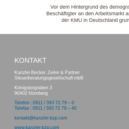
Vor dem Hintergrund des demogra
Beschäftigter an den Arbeitsmarkt 
der KMU in Deutschland grund
KONTAKT
Kanzlei Becker, Zeiler & Partner
Steuerberatungsgesellschaft mbB
Königstorgraben 3
90402 Nürnberg
Telefon : 0911 / 393 72 79 – 0
Telefax : 0911 / 393 72 79 – 40
kontakt@kanzlei-bzp.com
www.kanzlei-bzp.com