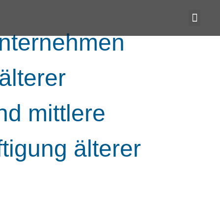
 Unternehmen
älterer
nd mittlere
igung älterer