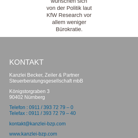
wünschen sich
von der Politik laut
KfW Research vor
allem weniger
Bürokratie.
KONTAKT
Kanzlei Becker, Zeiler & Partner
Steuerberatungsgesellschaft mbB
Königstorgraben 3
90402 Nürnberg
Telefon : 0911 / 393 72 79 – 0
Telefax : 0911 / 393 72 79 – 40
kontakt@kanzlei-bzp.com
www.kanzlei-bzp.com