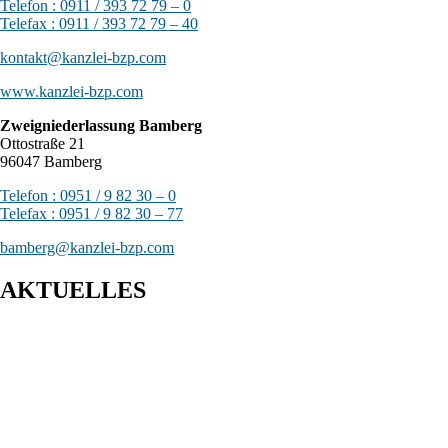
Telefon : 0911 / 393 72 79 – 0
Telefax : 0911 / 393 72 79 – 40
kontakt@kanzlei-bzp.com
www.kanzlei-bzp.com
Zweigniederlassung Bamberg
Ottostraße 21
96047 Bamberg
Telefon : 0951 / 9 82 30 – 0
Telefax : 0951 / 9 82 30 – 77
bamberg@kanzlei-bzp.com
AKTUELLES
Entwurf eines Gesetzes zur Einführung einer Kassenpflicht, zur
Bekämpfung von Steuerhinterziehung und zur weiteren
Digitalisierung des Steuerrechts
BFH: Bestimmung des zuständigen Finanzgerichts - örtliche
Zuständigkeit des Finanzgerichts in Kindergeldverfahren, in
denen ein Sozialleistungsträger den Kindergeldanspruch geltend