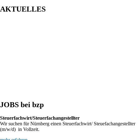
AKTUELLES
Entwurf eines Gesetzes zur Einführung einer Kassenpflicht, zur
Bekämpfung von Steuerhinterziehung und zur weiteren
Digitalisierung des Steuerrechts
BFH: Bestimmung des zuständigen Finanzgerichts - örtliche
Zuständigkeit des Finanzgerichts in Kindergeldverfahren, in
denen ein Sozialleistungsträger den Kindergeldanspruch geltend
macht
BFH: Agenturtätigkeit einer inländischen KG als
unselbstständiger Teil des Schifffahrtsbetriebs des
abkommensberechtigten Mitunternehmers
JOBS bei bzp
Steuerfachwirt/Steuerfachangestellter
Wir suchen für Nürnberg einen Steuerfachwirt/ Steuefachangestellter
(m/w/d) in Vollzeit.
mehr erfahren