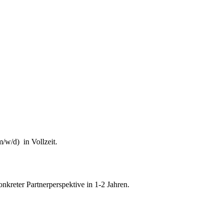
 Bekämpfung von Steuerhinterziehung und zur weiteren Digitalisierung 
ändigkeit des Finanzgerichts in Kindergeldverfahren, in denen ein Soz
ger Teil des Schifffahrtsbetriebs des abkommensberechtigten Mituntern
/w/d) in Vollzeit.
onkreter Partnerperspektive in 1-2 Jahren.