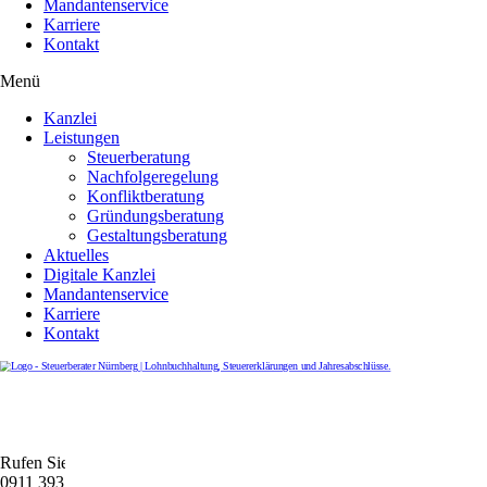
Mandantenservice
Karriere
Kontakt
Menü
Kanzlei
Leistungen
Steuerberatung
Nachfolgeregelung
Konfliktberatung
Gründungsberatung
Gestaltungsberatung
Aktuelles
Digitale Kanzlei
Mandantenservice
Karriere
Kontakt
Rufen Sie uns gerne an
0911 39372790