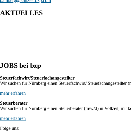
bamberg@kanzlei-bzp.com
AKTUELLES
Entwurf eines Gesetzes zur Einführung einer Kassenpflicht, zur
BFH: Bestimmung des zuständigen Finanzgerichts - örtliche Zust
BFH: Agenturtätigkeit einer inländischen KG als unselbstständi
JOBS bei bzp
Steuerfachwirt/Steuerfachangestellter
Wir suchen für Nürnberg einen Steuerfachwirt/ Steuefachangestellter (m
mehr erfahren
Steuerberater
Wir suchen für Nürnberg einen Steuerberater (m/w/d) in Vollzeit, mit k
mehr erfahren
Folge uns: