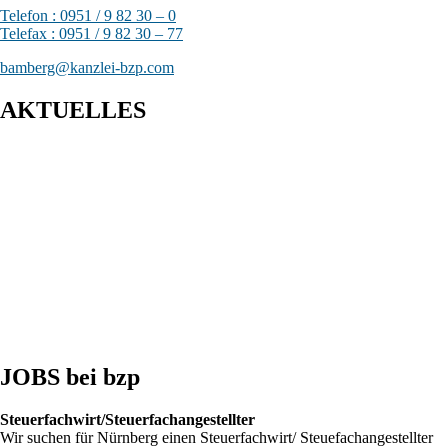
Telefon : 0951 / 9 82 30 – 0
Telefax : 0951 / 9 82 30 – 77
bamberg@kanzlei-bzp.com
AKTUELLES
Pkw-Schaden in der Waschstraße geht zu Lasten des Kunden
Ohne Pflicht gezahlt – Rechtsschutzversicherung kann Anwalt
dennoch in Regress nehmen
Ausbildungsumfrage 2026: Betriebe bleiben trotz widriger Umstände
am Ball
JOBS bei bzp
Steuerfachwirt/Steuerfachangestellter
Wir suchen für Nürnberg einen Steuerfachwirt/ Steuefachangestellter