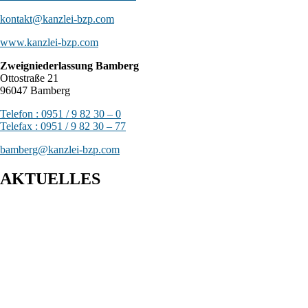
kontakt@kanzlei-bzp.com
www.kanzlei-bzp.com
Zweigniederlassung Bamberg
Ottostraße 21
96047 Bamberg
Telefon : 0951 / 9 82 30 – 0
Telefax : 0951 / 9 82 30 – 77
bamberg@kanzlei-bzp.com
AKTUELLES
Entwurf eines Gesetzes zur Einführung einer Kassenpflicht, zur
Bekämpfung von Steuerhinterziehung und zur weiteren Digitalisierung
des Steuerrechts
BFH: Bestimmung des zuständigen Finanzgerichts - örtliche
Zuständigkeit des Finanzgerichts in Kindergeldverfahren, in denen ein
Sozialleistungsträger den Kindergeldanspruch geltend macht