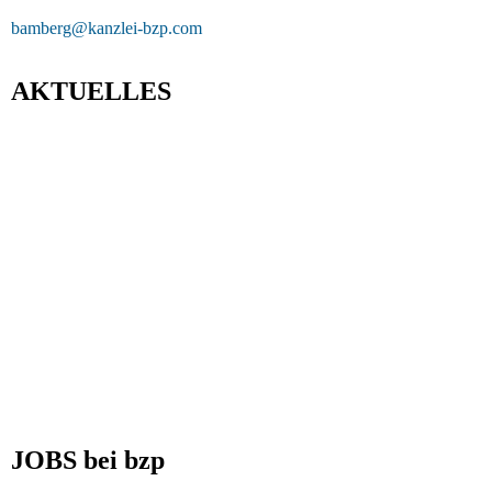
bamberg@kanzlei-bzp.com
AKTUELLES
Entwurf eines Gesetzes zur Einführung einer Kassenpflicht,
zur Bekämpfung von Steuerhinterziehung und zur weiteren
Digitalisierung des Steuerrechts
BFH: Bestimmung des zuständigen Finanzgerichts - örtliche
Zuständigkeit des Finanzgerichts in Kindergeldverfahren, in
denen ein Sozialleistungsträger den Kindergeldanspruch
geltend macht
BFH: Agenturtätigkeit einer inländischen KG als
unselbstständiger Teil des Schifffahrtsbetriebs des
abkommensberechtigten Mitunternehmers
JOBS bei bzp