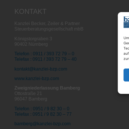
KONTAKT
Kanzlei Becker, Zeiler & Partner
Steuerberatungsgesellschaft mbB
Um 
Königstorgraben 3
Ger
90402 Nürnberg
Tec
auf
Telefon : 0911 / 393 72 79 – 0
zur
Telefax : 0911 / 393 72 79 – 40
kontakt@kanzlei-bzp.com
www.kanzlei-bzp.com
Zweigniederlassung Bamberg
Ottostraße 21
96047 Bamberg
Telefon : 0951 / 9 82 30 – 0
Telefax : 0951 / 9 82 30 – 77
bamberg@kanzlei-bzp.com