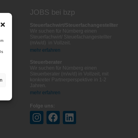
JOBS bei bzp
Steuerfachwirt/Steuerfachangestellter
Wir suchen für Nürnberg einen
Steuerfachwirt/ Steuefachangestellter
um
(m/w/d) in Vollzeit.
mehr erfahren
Ds
Steuerberater
Wir suchen für Nürnberg einen
Steuerberater (m/w/d) in Vollzeit, mit
konkreter Partnerperspektive in 1-2
en
Jahren.
mehr erfahren
Folge uns: