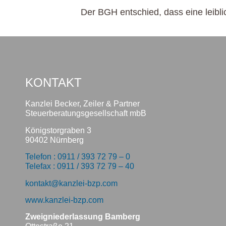
Der BGH entschied, dass eine leibli
KONTAKT
Kanzlei Becker, Zeiler & Partner
Steuerberatungsgesellschaft mbB
Königstorgraben 3
90402 Nürnberg
Telefon : 0911 / 393 72 79 – 0
Telefax : 0911 / 393 72 79 – 40
kontakt@kanzlei-bzp.com
www.kanzlei-bzp.com
Zweigniederlassung Bamberg