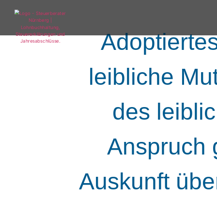
Adoptierte
leibliche Mut
des leibli
Anspruch g
Auskunft über