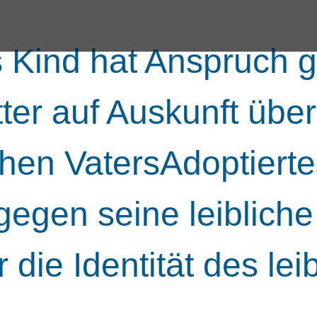
s Kind hat Anspruch 
ter auf Auskunft über 
chen VatersAdoptierte
egen seine leibliche
 die Identität des lei