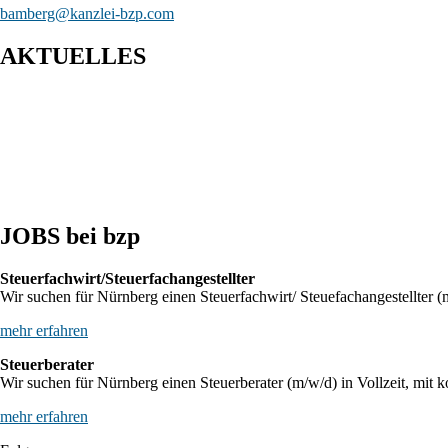
bamberg@kanzlei-bzp.com
AKTUELLES
Entwurf eines Gesetzes zur Einführung einer Kassenpflicht, zur
BFH: Bestimmung des zuständigen Finanzgerichts - örtliche Zust
BFH: Agenturtätigkeit einer inländischen KG als unselbstständi
JOBS bei bzp
Steuerfachwirt/Steuerfachangestellter
Wir suchen für Nürnberg einen Steuerfachwirt/ Steuefachangestellter (m
mehr erfahren
Steuerberater
Wir suchen für Nürnberg einen Steuerberater (m/w/d) in Vollzeit, mit k
mehr erfahren