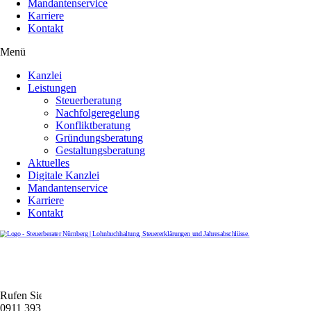
Mandantenservice
Karriere
Kontakt
Menü
Kanzlei
Leistungen
Steuerberatung
Nachfolgeregelung
Konfliktberatung
Gründungsberatung
Gestaltungsberatung
Aktuelles
Digitale Kanzlei
Mandantenservice
Karriere
Kontakt
Rufen Sie uns gerne an
0911 39372790