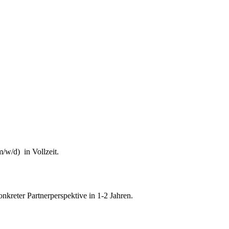
 Bekämpfung von Steuerhinterziehung und zur weiteren Digitalisierung 
ändigkeit des Finanzgerichts in Kindergeldverfahren, in denen ein Soz
ger Teil des Schifffahrtsbetriebs des abkommensberechtigten Mituntern
/w/d) in Vollzeit.
onkreter Partnerperspektive in 1-2 Jahren.