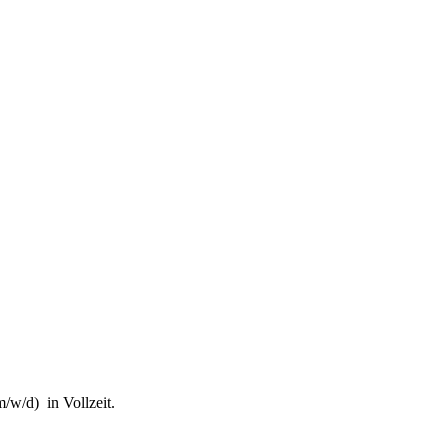
fung von Steuerhinterziehung und zur weiteren Digitalisierung des St
it des Finanzgerichts in Kindergeldverfahren, in denen ein Soziallei
l des Schifffahrtsbetriebs des abkommensberechtigten Mitunternehmers
/w/d) in Vollzeit.