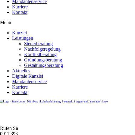
Mandantenservice
Karriere
Kontakt
Menü
Kanzlei
Leistungen
Steuerberatung
Nachfolgeregelung
Konfliktberatung
Gründungsberatung
Gestaltungsberatung
Aktuelles
Digitale Kanzlei
Mandantenservice
Karriere
Kontakt
Rufen Sie uns gerne an
0911 39372790