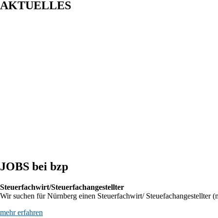
AKTUELLES
Entwurf eines Gesetzes zur Einführung einer Kassenpflicht, zur Bekämp
BFH: Bestimmung des zuständigen Finanzgerichts - örtliche Zuständigke
BFH: Agenturtätigkeit einer inländischen KG als unselbstständiger Tei
JOBS bei bzp
Steuerfachwirt/Steuerfachangestellter
Wir suchen für Nürnberg einen Steuerfachwirt/ Steuefachangestellter (m
mehr erfahren