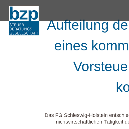
Aufteilung d
eines kommu
Vorsteue
k
Das FG Schleswig-Holstein entschied
nichtwirtschaftlichen Tätigkei