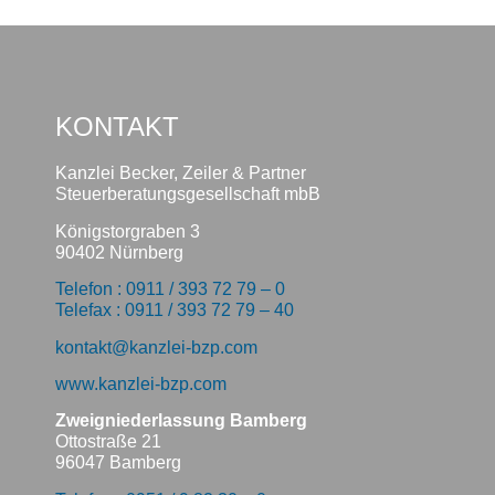
KONTAKT
Kanzlei Becker, Zeiler & Partner
Steuerberatungsgesellschaft mbB
Königstorgraben 3
90402 Nürnberg
Telefon : 0911 / 393 72 79 – 0
Telefax : 0911 / 393 72 79 – 40
kontakt@kanzlei-bzp.com
www.kanzlei-bzp.com
Zweigniederlassung Bamberg
Ottostraße 21
96047 Bamberg