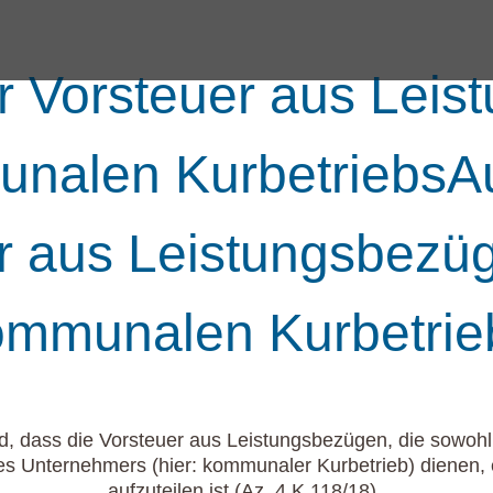
er Vorsteuer aus Lei
nalen KurbetriebsAu
r aus Leistungsbezü
ommunalen Kurbetrie
, dass die Vorsteuer aus Leistungsbezügen, die sowohl e
t des Unternehmers (hier: kommunaler Kurbetrieb) dienen
aufzuteilen ist (Az. 4 K 118/18).