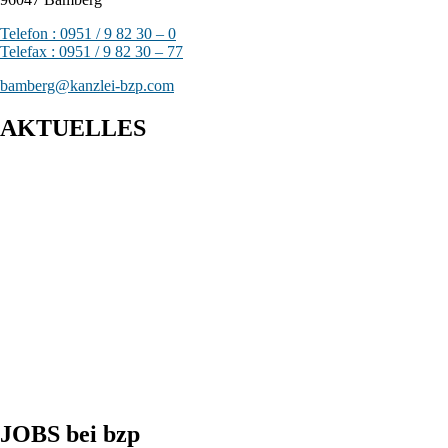
Telefon : 0951 / 9 82 30 – 0
Telefax : 0951 / 9 82 30 – 77
bamberg@kanzlei-bzp.com
AKTUELLES
Entwurf eines Gesetzes zur Einführung einer Kassenpflicht, zur
Bekämpfung von Steuerhinterziehung und zur weiteren
Digitalisierung des Steuerrechts
BFH: Bestimmung des zuständigen Finanzgerichts - örtliche
Zuständigkeit des Finanzgerichts in Kindergeldverfahren, in
denen ein Sozialleistungsträger den Kindergeldanspruch geltend
macht
BFH: Agenturtätigkeit einer inländischen KG als
unselbstständiger Teil des Schifffahrtsbetriebs des
abkommensberechtigten Mitunternehmers
JOBS bei bzp