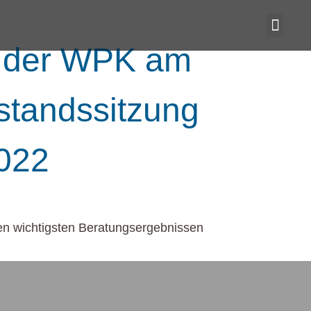
ng der WPK am
standssitzung
022
den wichtigsten Beratungsergebnissen