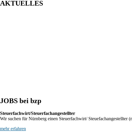
AKTUELLES
Entwurf eines Gesetzes zur Einführung einer Kassenpflicht, zur Bekämp
BFH: Bestimmung des zuständigen Finanzgerichts - örtliche Zuständigke
BFH: Agenturtätigkeit einer inländischen KG als unselbstständiger Tei
JOBS bei bzp
Steuerfachwirt/Steuerfachangestellter
Wir suchen für Nürnberg einen Steuerfachwirt/ Steuefachangestellter (m
mehr erfahren