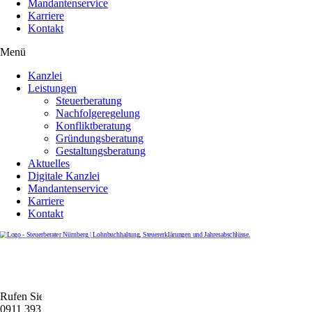
Mandantenservice
Karriere
Kontakt
Menü
Kanzlei
Leistungen
Steuerberatung
Nachfolgeregelung
Konfliktberatung
Gründungsberatung
Gestaltungsberatung
Aktuelles
Digitale Kanzlei
Mandantenservice
Karriere
Kontakt
Rufen Sie uns gerne an
0911 39372790