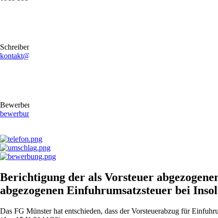
Schreiben Sie uns gerne eine E-Mail
kontakt@stb-becker-zeiler.de
Bewerben Sie sich online oder per E-Mail
bewerbung@stb-becker-zeiler.de
Berichtigung der als Vorsteuer abgezogene
abgezogenen Einfuhrumsatzsteuer bei Inso
Das FG Münster hat entschieden, dass der Vorsteuerabzug für Einfuhru