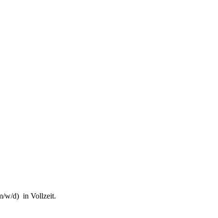
fung von Steuerhinterziehung und zur weiteren Digitalisierung des St
it des Finanzgerichts in Kindergeldverfahren, in denen ein Soziallei
l des Schifffahrtsbetriebs des abkommensberechtigten Mitunternehmers
/w/d) in Vollzeit.