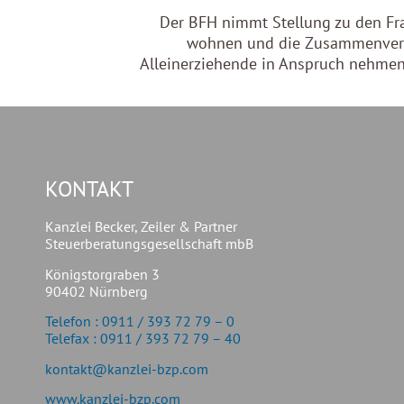
Der BFH nimmt Stellung zu den Fra
wohnen und die Zusammenveran
Alleinerziehende in Anspruch nehme
KONTAKT
Kanzlei Becker, Zeiler & Partner
Steuerberatungsgesellschaft mbB
Königstorgraben 3
90402 Nürnberg
Telefon : 0911 / 393 72 79 – 0
Telefax : 0911 / 393 72 79 – 40
kontakt@kanzlei-bzp.com
www.kanzlei-bzp.com