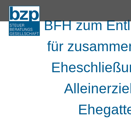
BFH zum Entla
für zusammen
Eheschließu
Alleinerz
Ehegatt