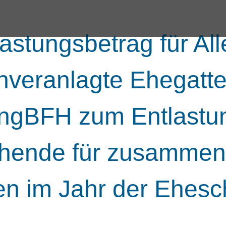
stungsbetrag für Al
veranlagte Ehegatte
ngBFH zum Entlastun
iehende für zusammen
en im Jahr der Ehesc