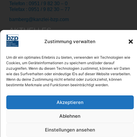
Telefon : 0951 / 9 82 30 – 0
Telefax : 0951 / 9 82 30 – 77
bamberg@kanzlei-bzp.com
AKTUELLES
Der Feed hat keine Einträge.
Zustimmung verwalten
JOBS bei bzp
Um dir ein optimales Erlebnis zu bieten, verwenden wir Technologien wie
Cookies, um Geräteinformationen zu speichern und/oder darauf
Steuerfachwirt/Steuerfachangestellter
zuzugreifen. Wenn du diesen Technologien zustimmst, können wir Daten
Wir suchen für Nürnberg einen Steuerfachwirt/
wie das Surfverhalten oder eindeutige IDs auf dieser Website verarbeiten.
Steuefachangestellter (m/w/d) in Vollzeit.
Wenn du deine Zustimmung nicht erteilst oder zurückziehst, können
mehr erfahren
bestimmte Merkmale und Funktionen beeinträchtigt werden.
Steuerberater
Wir suchen für Nürnberg einen Steuerberater
Akzeptieren
(m/w/d) in Vollzeit, mit konkreter
Partnerperspektive in 1-2 Jahren.
Ablehnen
mehr erfahren
Einstellungen ansehen
Folge uns: