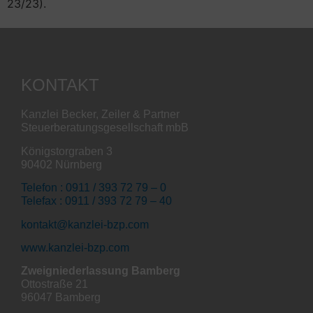
23/23).
KONTAKT
Kanzlei Becker, Zeiler & Partner
Steuerberatungsgesellschaft mbB
Königstorgraben 3
90402 Nürnberg
Telefon : 0911 / 393 72 79 – 0
Telefax : 0911 / 393 72 79 – 40
kontakt@kanzlei-bzp.com
www.kanzlei-bzp.com
Zweigniederlassung Bamberg
Ottostraße 21
96047 Bamberg