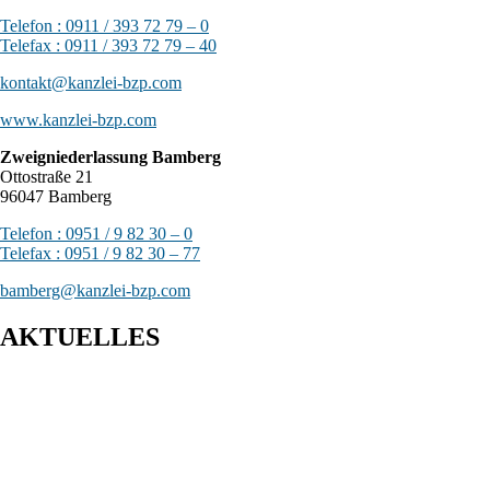
Telefon : 0911 / 393 72 79 – 0
Telefax : 0911 / 393 72 79 – 40
kontakt@kanzlei-bzp.com
www.kanzlei-bzp.com
Zweigniederlassung Bamberg
Ottostraße 21
96047 Bamberg
Telefon : 0951 / 9 82 30 – 0
Telefax : 0951 / 9 82 30 – 77
bamberg@kanzlei-bzp.com
AKTUELLES
Entwurf eines Gesetzes zur Einführung einer Kassenpflicht, zur
Bekämpfung von Steuerhinterziehung und zur weiteren Digitalisierung
des Steuerrechts