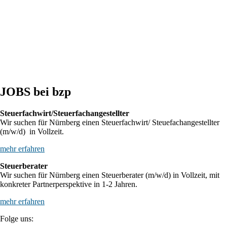
BFH: Bestimmung des zuständigen Finanzgerichts - örtliche
Zuständigkeit des Finanzgerichts in Kindergeldverfahren, in denen ein
Sozialleistungsträger den Kindergeldanspruch geltend macht
BFH: Agenturtätigkeit einer inländischen KG als unselbstständiger Teil
des Schifffahrtsbetriebs des abkommensberechtigten Mitunternehmers
JOBS bei bzp
Steuerfachwirt/Steuerfachangestellter
Wir suchen für Nürnberg einen Steuerfachwirt/ Steuefachangestellter
(m/w/d) in Vollzeit.
mehr erfahren
Steuerberater
Wir suchen für Nürnberg einen Steuerberater (m/w/d) in Vollzeit, mit
konkreter Partnerperspektive in 1-2 Jahren.
mehr erfahren
Folge uns: