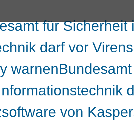
samt für Sicherheit 
echnik darf vor Viren
y warnenBundesamt f
 Informationstechnik d
zsoftware von Kaspe