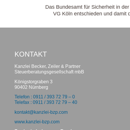
Das Bundesamt für Sicherheit in der
VG Köln entschieden und damit 
KONTAKT
Kanzlei Becker, Zeiler & Partner
Steuerberatungsgesellschaft mbB
Königstorgraben 3
90402 Nürnberg
Telefon : 0911 / 393 72 79 – 0
Telefax : 0911 / 393 72 79 – 40
kontakt@kanzlei-bzp.com
www.kanzlei-bzp.com