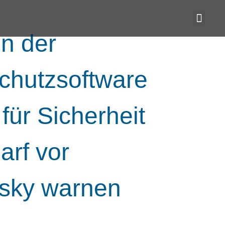
in der
schutzsoftware
ür Sicherheit
arf vor
rsky warnen