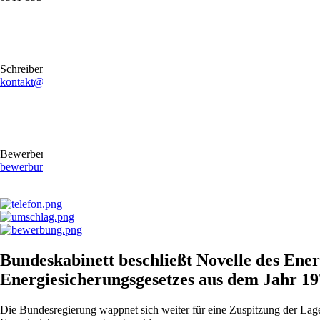
Schreiben Sie uns gerne eine E-Mail
kontakt@stb-becker-zeiler.de
Bewerben Sie sich online oder per E-Mail
bewerbung@stb-becker-zeiler.de
Bundeskabinett beschließt Novelle des Ener
Energiesicherungsgesetzes aus dem Jahr 1
Die Bundesregierung wappnet sich weiter für eine Zuspitzung der Lag