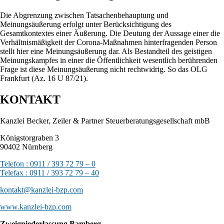
Die Abgrenzung zwischen Tatsachenbehauptung und
Meinungsäußerung erfolgt unter Berücksichtigung des
Gesamtkontextes einer Äußerung. Die Deutung der Aussage einer die
Verhältnismäßigkeit der Corona-Maßnahmen hinterfragenden Person
stellt hier eine Meinungsäußerung dar. Als Bestandteil des geistigen
Meinungskampfes in einer die Öffentlichkeit wesentlich berührenden
Frage ist diese Meinungsäußerung nicht rechtwidrig. So das OLG
Frankfurt (Az. 16 U 87/21).
KONTAKT
Kanzlei Becker, Zeiler & Partner Steuerberatungsgesellschaft mbB
Königstorgraben 3
90402 Nürnberg
Telefon : 0911 / 393 72 79 – 0
Telefax : 0911 / 393 72 79 – 40
kontakt@kanzlei-bzp.com
www.kanzlei-bzp.com
Zweigniederlassung Bamberg