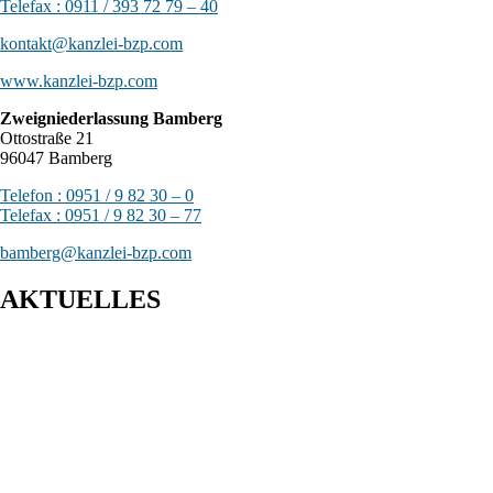
Telefax : 0911 / 393 72 79 – 40
kontakt@kanzlei-bzp.com
www.kanzlei-bzp.com
Zweigniederlassung Bamberg
Ottostraße 21
96047 Bamberg
Telefon : 0951 / 9 82 30 – 0
Telefax : 0951 / 9 82 30 – 77
bamberg@kanzlei-bzp.com
AKTUELLES
Entwurf eines Gesetzes zur Einführung einer Kassenpflicht, zur
Bekämpfung von Steuerhinterziehung und zur weiteren Digitalisierung
des Steuerrechts
BFH: Bestimmung des zuständigen Finanzgerichts - örtliche
Zuständigkeit des Finanzgerichts in Kindergeldverfahren, in denen ein