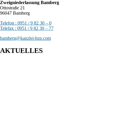
Zweigniederlassung Bamberg
Ottostraße 21
96047 Bamberg
Telefon : 0951 / 9 82 30 – 0
Telefax : 0951 / 9 82 30 – 77
bamberg@kanzlei-bzp.com
AKTUELLES
Entwurf eines Gesetzes zur Einführung einer Kassenpflicht, zur
Bekämpfung von Steuerhinterziehung und zur weiteren
Digitalisierung des Steuerrechts
BFH: Bestimmung des zuständigen Finanzgerichts - örtliche
Zuständigkeit des Finanzgerichts in Kindergeldverfahren, in
denen ein Sozialleistungsträger den Kindergeldanspruch geltend
macht
BFH: Agenturtätigkeit einer inländischen KG als
unselbstständiger Teil des Schifffahrtsbetriebs des
abkommensberechtigten Mitunternehmers