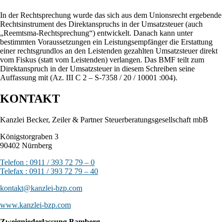
In der Rechtsprechung wurde das sich aus dem Unionsrecht ergebende
Rechtsinstrument des Direktanspruchs in der Umsatzsteuer (auch
„Reemtsma-Rechtsprechung“) entwickelt. Danach kann unter
bestimmten Voraussetzungen ein Leistungsempfänger die Erstattung
einer rechtsgrundlos an den Leistenden gezahlten Umsatzsteuer direkt
vom Fiskus (statt vom Leistenden) verlangen. Das BMF teilt zum
Direktanspruch in der Umsatzsteuer in diesem Schreiben seine
Auffassung mit (Az. III C 2 – S-7358 / 20 / 10001 :004).
KONTAKT
Kanzlei Becker, Zeiler & Partner Steuerberatungsgesellschaft mbB
Königstorgraben 3
90402 Nürnberg
Telefon : 0911 / 393 72 79 – 0
Telefax : 0911 / 393 72 79 – 40
kontakt@kanzlei-bzp.com
www.kanzlei-bzp.com
Zweigniederlassung Bamberg