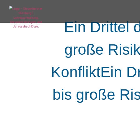
Ein Drittel 
große Risi
KonfliktEin Dr
bis große Ri