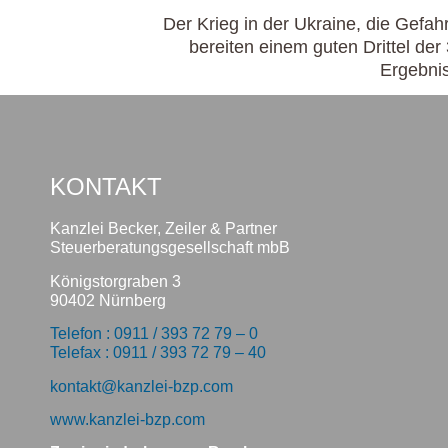
Der Krieg in der Ukraine, die Gefah
bereiten einem guten Drittel der
Ergebni
KONTAKT
Kanzlei Becker, Zeiler & Partner
Steuerberatungsgesellschaft mbB
Königstorgraben 3
90402 Nürnberg
Telefon : 0911 / 393 72 79 – 0
Telefax : 0911 / 393 72 79 – 40
kontakt@kanzlei-bzp.com
www.kanzlei-bzp.com