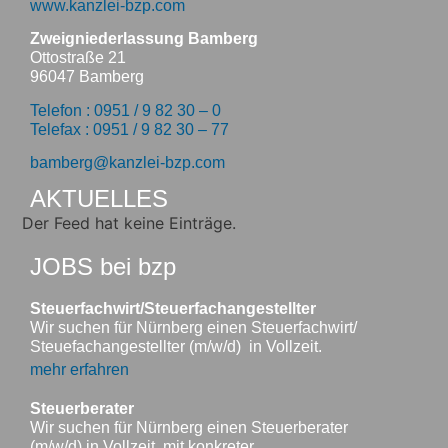
www.kanzlei-bzp.com
Zweigniederlassung Bamberg
Ottostraße 21
96047 Bamberg
Telefon : 0951 / 9 82 30 – 0
Telefax : 0951 / 9 82 30 – 77
bamberg@kanzlei-bzp.com
AKTUELLES
Der Feed hat keine Einträge.
JOBS bei bzp
Steuerfachwirt/Steuerfachangestellter
Wir suchen für Nürnberg einen Steuerfachwirt/
Steuefachangestellter (m/w/d) in Vollzeit.
mehr erfahren
Steuerberater
Wir suchen für Nürnberg einen Steuerberater
(m/w/d) in Vollzeit, mit konkreter