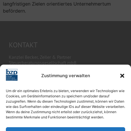
langfristigen Zielen orientiertes Unternehmertum
befördern.
KONTAKT
Kanzlei Becker, Zeiler & Partner
Steuerberatungsgesellschaft mbB
Königstorgraben 3
Zustimmung verwalten
90402 Nürnberg
Telefon : 0911 / 393 72 79 – 0
Um dir ein optimales Erlebnis zu bieten, verwenden wir Technologien wie
Telefax : 0911 / 393 72 79 – 40
Cookies, um Geräteinformationen zu speichern und/oder darauf
zuzugreifen. Wenn du diesen Technologien zustimmst, können wir Daten
kontakt@kanzlei-bzp.com
wie das Surfverhalten oder eindeutige IDs auf dieser Website verarbeiten.
Wenn du deine Zustimmung nicht erteilst oder zurückziehst, können
www.kanzlei-bzp.com
bestimmte Merkmale und Funktionen beeinträchtigt werden.
Zweigniederlassung Bamberg
Ottostraße 21