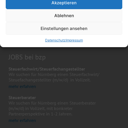
96047 Bamberg
Akzeptieren
Telefon : 0951 / 9 82 30 – 0
Ablehnen
Telefax : 0951 / 9 82 30 – 77
bamberg@kanzlei-bzp.com
Einstellungen ansehen
AKTUELLES
Datenschutz
Impressum
Der Feed hat keine Einträge.
JOBS bei bzp
Steuerfachwirt/Steuerfachangestellter
Wir suchen für Nürnberg einen Steuerfachwirt/
Steuefachangestellter (m/w/d) in Vollzeit.
mehr erfahren
Steuerberater
Wir suchen für Nürnberg einen Steuerberater
(m/w/d) in Vollzeit, mit konkreter
Partnerperspektive in 1-2 Jahren.
mehr erfahren