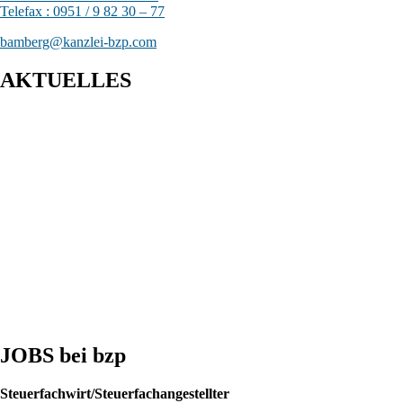
Telefax : 0951 / 9 82 30 – 77
bamberg@kanzlei-bzp.com
AKTUELLES
Entwurf eines Gesetzes zur Einführung einer Kassenpflicht, zur
Bekämpfung von Steuerhinterziehung und zur weiteren
Digitalisierung des Steuerrechts
BFH: Bestimmung des zuständigen Finanzgerichts - örtliche
Zuständigkeit des Finanzgerichts in Kindergeldverfahren, in
denen ein Sozialleistungsträger den Kindergeldanspruch geltend
macht
BFH: Agenturtätigkeit einer inländischen KG als
unselbstständiger Teil des Schifffahrtsbetriebs des
abkommensberechtigten Mitunternehmers
JOBS bei bzp
Steuerfachwirt/Steuerfachangestellter