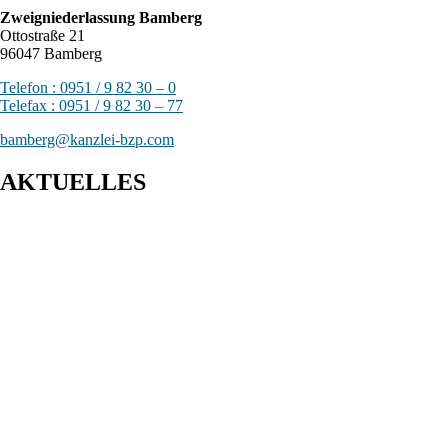
Zweigniederlassung Bamberg
Ottostraße 21
96047 Bamberg
Telefon : 0951 / 9 82 30 – 0
Telefax : 0951 / 9 82 30 – 77
bamberg@kanzlei-bzp.com
AKTUELLES
Entwurf eines Gesetzes zur Einführung einer Kassenpflicht, zur
Bekämpfung von Steuerhinterziehung und zur weiteren
Digitalisierung des Steuerrechts
BFH: Bestimmung des zuständigen Finanzgerichts - örtliche
Zuständigkeit des Finanzgerichts in Kindergeldverfahren, in
denen ein Sozialleistungsträger den Kindergeldanspruch geltend
macht
BFH: Agenturtätigkeit einer inländischen KG als
unselbstständiger Teil des Schifffahrtsbetriebs des
abkommensberechtigten Mitunternehmers