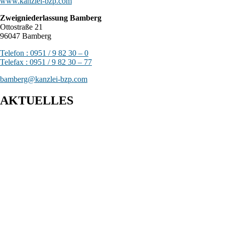
www.kanzlei-bzp.com
Zweigniederlassung Bamberg
Ottostraße 21
96047 Bamberg
Telefon : 0951 / 9 82 30 – 0
Telefax : 0951 / 9 82 30 – 77
bamberg@kanzlei-bzp.com
AKTUELLES
Entwurf eines Gesetzes zur Einführung einer Kassenpflicht, zur
Bekämpfung von Steuerhinterziehung und zur weiteren
Digitalisierung des Steuerrechts
BFH: Bestimmung des zuständigen Finanzgerichts - örtliche
Zuständigkeit des Finanzgerichts in Kindergeldverfahren, in
denen ein Sozialleistungsträger den Kindergeldanspruch geltend
macht
BFH: Agenturtätigkeit einer inländischen KG als
unselbstständiger Teil des Schifffahrtsbetriebs des
abkommensberechtigten Mitunternehmers