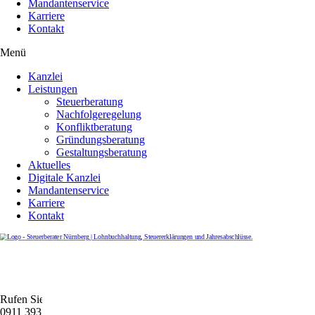
Mandantenservice
Karriere
Kontakt
Menü
Kanzlei
Leistungen
Steuerberatung
Nachfolgeregelung
Konfliktberatung
Gründungsberatung
Gestaltungsberatung
Aktuelles
Digitale Kanzlei
Mandantenservice
Karriere
Kontakt
Rufen Sie uns gerne an
0911 39372790