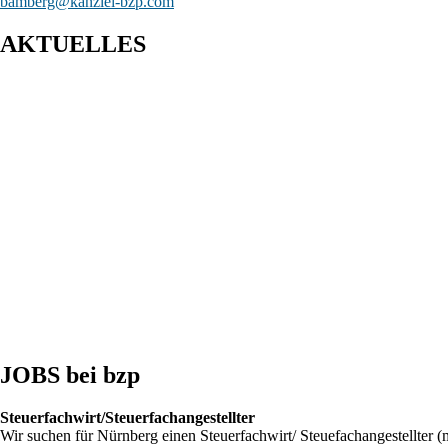
bamberg@kanzlei-bzp.com
AKTUELLES
BFH: Agenturtätigkeit einer inländischen KG als unselbstständiger Tei
BFH: Bestimmung des zuständigen Finanzgerichts - örtliche Zuständigke
BFH: Auslegung des in § 4i Satz 1 EStG normierten Abzugsverbots - 
JOBS bei bzp
Steuerfachwirt/Steuerfachangestellter
Wir suchen für Nürnberg einen Steuerfachwirt/ Steuefachangestellter (m