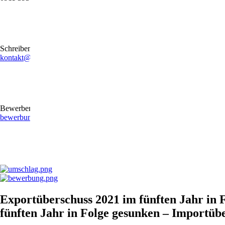
Schreiben Sie uns gerne eine E-Mail
kontakt@stb-becker-zeiler.de
Bewerben Sie sich online oder per E-Mail
bewerbung@stb-becker-zeiler.de
Exportüberschuss 2021 im fünften Jahr in
fünften Jahr in Folge gesunken – Importüb