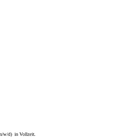
l des Schifffahrtsbetriebs des abkommensberechtigten Mitunternehmers
it des Finanzgerichts in Kindergeldverfahren, in denen ein Soziallei
Niederländische Gruppenbesteuerung vom Tatbestand dieser Norm erfas
/w/d) in Vollzeit.