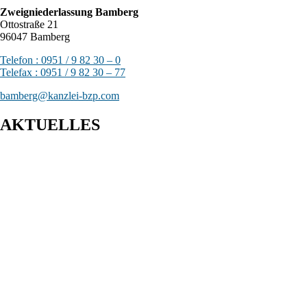
Zweigniederlassung Bamberg
Ottostraße 21
96047 Bamberg
Telefon : 0951 / 9 82 30 – 0
Telefax : 0951 / 9 82 30 – 77
bamberg@kanzlei-bzp.com
AKTUELLES
Entwurf eines Gesetzes zur Einführung einer Kassenpflicht, zur
Bekämpfung von Steuerhinterziehung und zur weiteren
Digitalisierung des Steuerrechts
BFH: Bestimmung des zuständigen Finanzgerichts - örtliche
Zuständigkeit des Finanzgerichts in Kindergeldverfahren, in
denen ein Sozialleistungsträger den Kindergeldanspruch geltend
macht
BFH: Agenturtätigkeit einer inländischen KG als
unselbstständiger Teil des Schifffahrtsbetriebs des
abkommensberechtigten Mitunternehmers