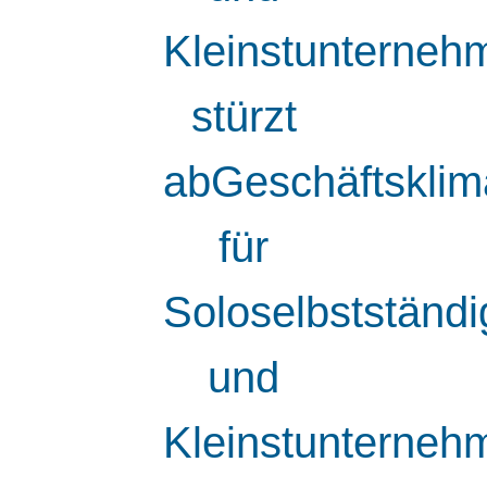
Kleinstunterneh
stürzt
abGeschäftsklim
für
Soloselbstständi
und
Kleinstunterneh