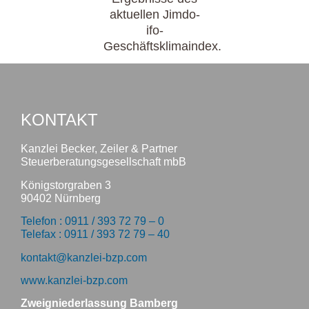
aktuellen Jimdo-
ifo-
Geschäftsklimaindex.
KONTAKT
Kanzlei Becker, Zeiler & Partner
Steuerberatungsgesellschaft mbB
Königstorgraben 3
90402 Nürnberg
Telefon : 0911 / 393 72 79 – 0
Telefax : 0911 / 393 72 79 – 40
kontakt@kanzlei-bzp.com
www.kanzlei-bzp.com
Zweigniederlassung Bamberg