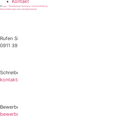
Kontakt
Rufen Sie uns gerne an
0911 39372790
Schreiben Sie uns gerne eine E-Mail
kontakt@stb-becker-zeiler.de
Bewerben Sie sich online oder per E-Mail
bewerbung@stb-becker-zeiler.de