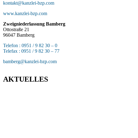
kontakt@kanzlei-bzp.com
www.kanzlei-bzp.com
Zweigniederlassung Bamberg
Ottostraße 21
96047 Bamberg
Telefon : 0951 / 9 82 30 – 0
Telefax : 0951 / 9 82 30 – 77
bamberg@kanzlei-bzp.com
AKTUELLES
Entwurf eines Gesetzes zur Einführung einer Kassenpflicht, zur
Bekämpfung von Steuerhinterziehung und zur weiteren
Digitalisierung des Steuerrechts
BFH: Bestimmung des zuständigen Finanzgerichts - örtliche
Zuständigkeit des Finanzgerichts in Kindergeldverfahren, in denen
ein Sozialleistungsträger den Kindergeldanspruch geltend macht