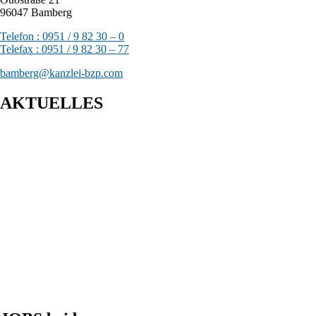
96047 Bamberg
Telefon : 0951 / 9 82 30 – 0
Telefax : 0951 / 9 82 30 – 77
bamberg@kanzlei-bzp.com
AKTUELLES
Entwurf eines Gesetzes zur Einführung einer Kassenpflicht, zur
Bekämpfung von Steuerhinterziehung und zur weiteren
Digitalisierung des Steuerrechts
BFH: Bestimmung des zuständigen Finanzgerichts - örtliche
Zuständigkeit des Finanzgerichts in Kindergeldverfahren, in
denen ein Sozialleistungsträger den Kindergeldanspruch geltend
macht
BFH: Agenturtätigkeit einer inländischen KG als
unselbstständiger Teil des Schifffahrtsbetriebs des
abkommensberechtigten Mitunternehmers