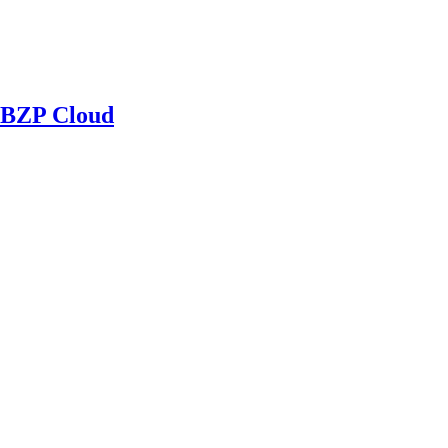
BZP Cloud