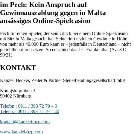
im Pech: Kein Anspruch auf
Gewinnauszahlung gegen in Malta
ansässiges Online-Spielcasino
Pech für einen Spieler, der sein Glück bei einem Online-Spielcasino
mit Sitz in Malta gesucht hat: Seine dort erzielten Gewinne in Höhe
von mehr als 40.000 Euro kann er – jedenfalls in Deutschland – nicht
gerichtlich durchsetzen. So entschied das LG Frankenthal (Az. 8 O
90/21).
KONTAKT
Kanzlei Becker, Zeiler & Partner Steuerberatungsgesellschaft mbB
Königstorgraben 3
90402 Nürnberg
Telefon : 0911 / 393 72 79 – 0
Telefax : 0911 / 393 72 79 – 40
kontakt@kanzlei-bzp.com
www.kanzlei-bzp.com