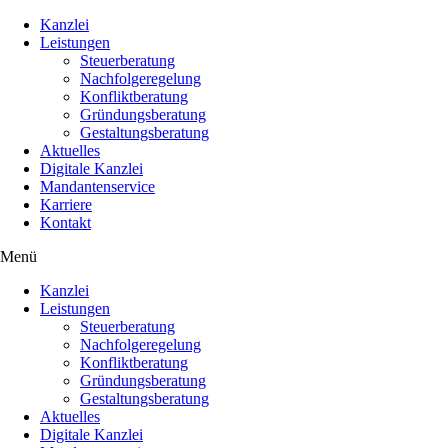
Kanzlei
Leistungen
Steuerberatung
Nachfolgeregelung
Konfliktberatung
Gründungsberatung
Gestaltungsberatung
Aktuelles
Digitale Kanzlei
Mandantenservice
Karriere
Kontakt
Menü
Kanzlei
Leistungen
Steuerberatung
Nachfolgeregelung
Konfliktberatung
Gründungsberatung
Gestaltungsberatung
Aktuelles
Digitale Kanzlei