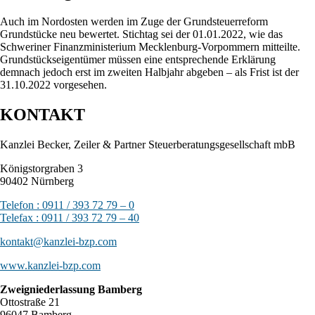
Auch im Nordosten werden im Zuge der Grundsteuerreform
Grundstücke neu bewertet. Stichtag sei der 01.01.2022, wie das
Schweriner Finanzministerium Mecklenburg-Vorpommern mitteilte.
Grundstückseigentümer müssen eine entsprechende Erklärung
demnach jedoch erst im zweiten Halbjahr abgeben – als Frist ist der
31.10.2022 vorgesehen.
KONTAKT
Kanzlei Becker, Zeiler & Partner Steuerberatungsgesellschaft mbB
Königstorgraben 3
90402 Nürnberg
Telefon : 0911 / 393 72 79 – 0
Telefax : 0911 / 393 72 79 – 40
kontakt@kanzlei-bzp.com
www.kanzlei-bzp.com
Zweigniederlassung Bamberg
Ottostraße 21
96047 Bamberg