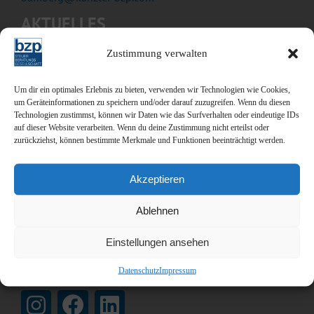
AKTUELLES
Der Feed hat keine Einträge.
Zustimmung verwalten
JOBS bei bzp
Um dir ein optimales Erlebnis zu bieten, verwenden wir Technologien wie Cookies,
um Geräteinformationen zu speichern und/oder darauf zuzugreifen. Wenn du diesen
Steuerfachwirt/Steuerfachangestellter
Technologien zustimmst, können wir Daten wie das Surfverhalten oder eindeutige IDs
Wir suchen für Nürnberg einen Steuerfachwirt/
auf dieser Website verarbeiten. Wenn du deine Zustimmung nicht erteilst oder
Steuefachangestellter (m/w/d) in Vollzeit.
zurückziehst, können bestimmte Merkmale und Funktionen beeinträchtigt werden.
mehr erfahren
Akzeptieren
Steuerberater
Wir suchen für Nürnberg einen Steuerberater
Ablehnen
(m/w/d) in Vollzeit, mit konkreter
Partnerperspektive in 1-2 Jahren.
Einstellungen ansehen
mehr erfahren
Datenschutz
Impressum
Folge uns: