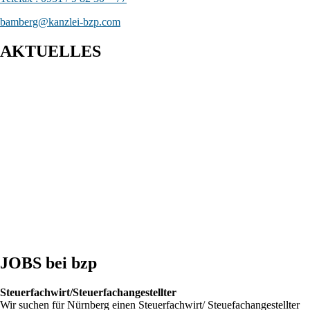
bamberg@kanzlei-bzp.com
AKTUELLES
Entwurf eines Gesetzes zur Einführung einer Kassenpflicht, zur
Bekämpfung von Steuerhinterziehung und zur weiteren
Digitalisierung des Steuerrechts
BFH: Bestimmung des zuständigen Finanzgerichts - örtliche
Zuständigkeit des Finanzgerichts in Kindergeldverfahren, in
denen ein Sozialleistungsträger den Kindergeldanspruch geltend
macht
BFH: Agenturtätigkeit einer inländischen KG als
unselbstständiger Teil des Schifffahrtsbetriebs des
abkommensberechtigten Mitunternehmers
JOBS bei bzp
Steuerfachwirt/Steuerfachangestellter
Wir suchen für Nürnberg einen Steuerfachwirt/ Steuefachangestellter