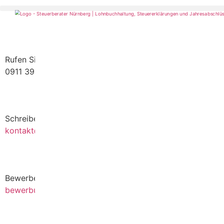
Rufen Sie uns gerne an
0911 39372790
Schreiben Sie uns gerne eine E-Mail
kontakt@stb-becker-zeiler.de
Bewerben Sie sich online oder per E-Mail
bewerbung@stb-becker-zeiler.de