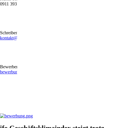
0911 39372790
Schreiben Sie uns gerne eine E-Mail
kontakt@stb-becker-zeiler.de
Bewerben Sie sich online oder per E-Mail
bewerbung@stb-becker-zeiler.de
ifo Geschäftsklimaindex steigt trotz