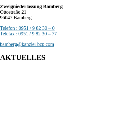
Zweigniederlassung Bamberg
Ottostraße 21
96047 Bamberg
Telefon : 0951 / 9 82 30 – 0
Telefax : 0951 / 9 82 30 – 77
bamberg@kanzlei-bzp.com
AKTUELLES
Entwurf eines Gesetzes zur Einführung einer Kassenpflicht, zur
Bekämpfung von Steuerhinterziehung und zur weiteren
Digitalisierung des Steuerrechts
BFH: Bestimmung des zuständigen Finanzgerichts - örtliche
Zuständigkeit des Finanzgerichts in Kindergeldverfahren, in
denen ein Sozialleistungsträger den Kindergeldanspruch geltend
macht
BFH: Agenturtätigkeit einer inländischen KG als
unselbstständiger Teil des Schifffahrtsbetriebs des
abkommensberechtigten Mitunternehmers